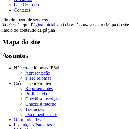
Fale Conosco
Contatos
Fim do menu de serviços
Você está aqui:
Página inicial
>
<i class="icon-"><span>Mapa do sit
Início do conteúdo da página
Mapa do site
Assuntos
Núcleo de Idiomas IFSul
Apresentação
e-Tec Idiomas
Ciência sem Fronteiras
Representantes
Proficiência
Checklist inscrição
Checklist retorno
Traduções
Documentos CsF
Oportunidades
Instituições Parceiras