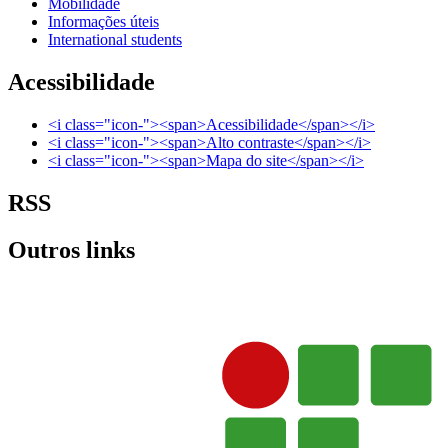
Mobilidade
Informações úteis
International students
Acessibilidade
<i class="icon-"><span>Acessibilidade</span></i>
<i class="icon-"><span>Alto contraste</span></i>
<i class="icon-"><span>Mapa do site</span></i>
RSS
Outros links