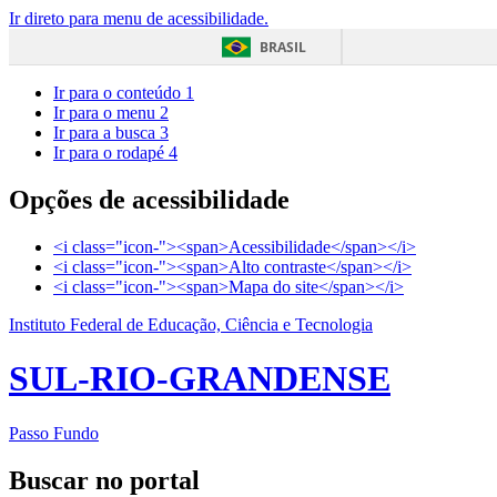
Ir direto para menu de acessibilidade.
BRASIL
Ir para o conteúdo
1
Ir para o menu
2
Ir para a busca
3
Ir para o rodapé
4
Opções de acessibilidade
<i class="icon-"><span>Acessibilidade</span></i>
<i class="icon-"><span>Alto contraste</span></i>
<i class="icon-"><span>Mapa do site</span></i>
Instituto Federal de Educação, Ciência e Tecnologia
SUL-RIO-GRANDENSE
Passo Fundo
Buscar no portal