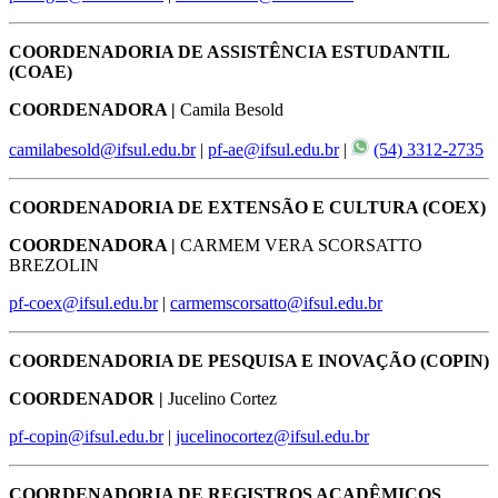
COORDENADORIA DE ASSISTÊNCIA ESTUDANTIL
(COAE)
COORDENADORA |
Camila Besold
camilabesold@ifsul.edu.br
|
pf-ae@ifsul.edu.br
|
(54) 3312-2735
COORDENADORIA DE EXTENSÃO E CULTURA (COEX)
COORDENADORA |
CARMEM VERA SCORSATTO
BREZOLIN
pf-coex@ifsul.edu.br
|
carmemscorsatto@ifsul.edu.br
COORDENADORIA DE PESQUISA E INOVAÇÃO (COPIN)
COORDENADOR |
Jucelino Cortez
pf-copin@ifsul.edu.br
|
jucelinocortez@ifsul.edu.br
COORDENADORIA DE REGISTROS ACADÊMICOS