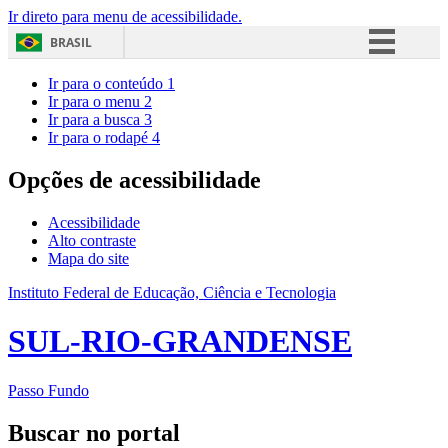
Ir direto para menu de acessibilidade.
BRASIL
Simplifique!
Ir para o conteúdo
1
Ir para o menu
2
Comunica BR
Ir para a busca
3
Ir para o rodapé
4
Participe
Acesso à informação
Opções de acessibilidade
Legislação
Acessibilidade
Canais
Alto contraste
Mapa do site
Instituto Federal de Educação, Ciência e Tecnologia
SUL-RIO-GRANDENSE
Passo Fundo
Buscar no portal