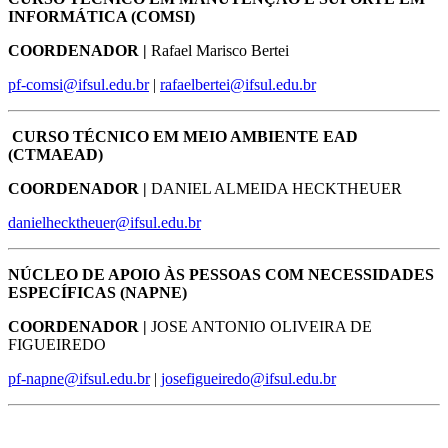
INFORMÁTICA (COMSI)
COORDENADOR |
Rafael Marisco Bertei
pf-comsi@ifsul.edu.br
|
rafaelbertei@ifsul.edu.br
CURSO TÉCNICO EM MEIO AMBIENTE EAD
(CTMAEAD)
COORDENADOR |
DANIEL ALMEIDA HECKTHEUER
danielhecktheuer@ifsul.edu.br
NÚCLEO DE APOIO ÀS PESSOAS COM NECESSIDADES
ESPECÍFICAS (NAPNE)
COORDENADOR |
JOSE ANTONIO OLIVEIRA DE
FIGUEIREDO
pf-napne@ifsul.edu.br
|
josefigueiredo@ifsul.edu.br