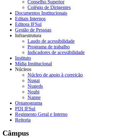
Conselho Superior
Colégio de Dirigentes
Documentos Institucionais
Editais Internos
Editora IFSul
Gestão de Pessoas
Infraestrutura
Laudo de acessibilidade
Programa de trabalho
Indicadores de acessibilidade
Instituto
Mídia Institucional
Núcleos
Núcleo de apoio à correição
Nugai
Nugeds
Neabi
Napne
Organograma
PDI IFSul
Regimento Geral e Interno
Reitoria
Câmpus