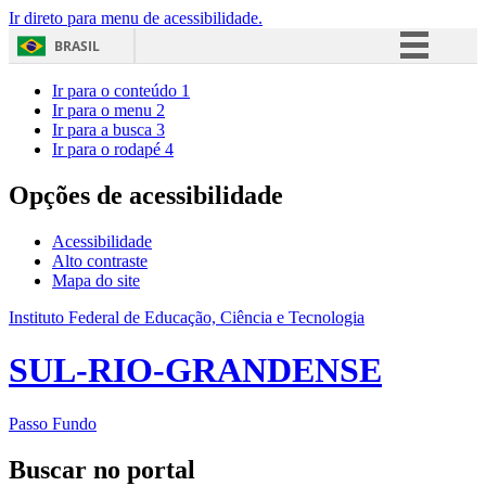
Ir direto para menu de acessibilidade.
BRASIL
Simplifique!
Ir para o conteúdo
1
Ir para o menu
2
Comunica BR
Ir para a busca
3
Ir para o rodapé
4
Participe
Acesso à informação
Opções de acessibilidade
Legislação
Acessibilidade
Canais
Alto contraste
Mapa do site
Instituto Federal de Educação, Ciência e Tecnologia
SUL-RIO-GRANDENSE
Passo Fundo
Buscar no portal