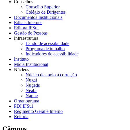
Conselhos
Conselho Superior
Colégio de Dirigentes
Documentos Institucionais
Editais Internos
Editora IFSul
Gestão de Pessoas
Infraestrutura
Laudo de acessibilidade
Programa de trabalho
Indicadores de acessibilidade
Instituto
Mídia Institucional
Núcleos
Núcleo de apoio à correição
Nugai
Nugeds
Neabi
Napne
Organograma
PDI IFSul
Regimento Geral e Interno
Reitoria
Câmpus