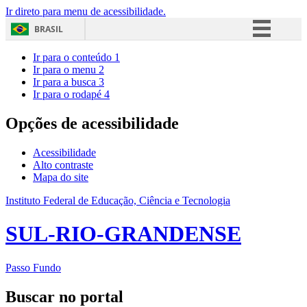
Ir direto para menu de acessibilidade.
BRASIL
Simplifique!
Ir para o conteúdo
1
Ir para o menu
2
Comunica BR
Ir para a busca
3
Ir para o rodapé
4
Participe
Acesso à informação
Opções de acessibilidade
Legislação
Acessibilidade
Canais
Alto contraste
Mapa do site
Instituto Federal de Educação, Ciência e Tecnologia
SUL-RIO-GRANDENSE
Passo Fundo
Buscar no portal