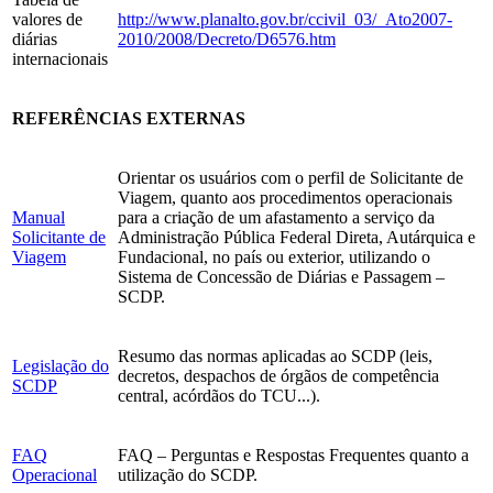
valores de
http://www.planalto.gov.br/ccivil_03/_Ato2007-
diárias
2010/2008/Decreto/D6576.htm
internacionais
REFERÊNCIAS EXTERNAS
Orientar os usuários com o perfil de Solicitante de
Viagem, quanto aos procedimentos operacionais
Manual
para a criação de um afastamento a serviço da
Solicitante de
Administração Pública Federal Direta, Autárquica e
Viagem
Fundacional, no país ou exterior, utilizando o
Sistema de Concessão de Diárias e Passagem –
SCDP.
Resumo das normas aplicadas ao SCDP (leis,
Legislação do
decretos, despachos de órgãos de competência
SCDP
central, acórdãos do TCU...).
FAQ
FAQ – Perguntas e Respostas Frequentes quanto a
Operacional
utilização do SCDP.