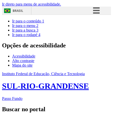
Ir direto para menu de acessibilidade.
BRASIL
Simplifique!
Ir para o conteúdo
1
Ir para o menu
2
Comunica BR
Ir para a busca
3
Ir para o rodapé
4
Participe
Acesso à informação
Opções de acessibilidade
Legislação
Acessibilidade
Canais
Alto contraste
Mapa do site
Instituto Federal de Educação, Ciência e Tecnologia
SUL-RIO-GRANDENSE
Passo Fundo
Buscar no portal