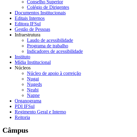
Conselho Superior
Colégio de Dirigentes
Documentos Institucionais
Editais Internos
Editora IFSul
Gestão de Pessoas
Infraestrutura
Laudo de acessibilidade
Programa de trabalho
Indicadores de acessibilidade
Instituto
Mídia Institucional
Núcleos
Núcleo de apoio à correição
Nugai
Nugeds
Neabi
Napne
Organograma
PDI IFSul
Regimento Geral e Interno
Reitoria
Câmpus