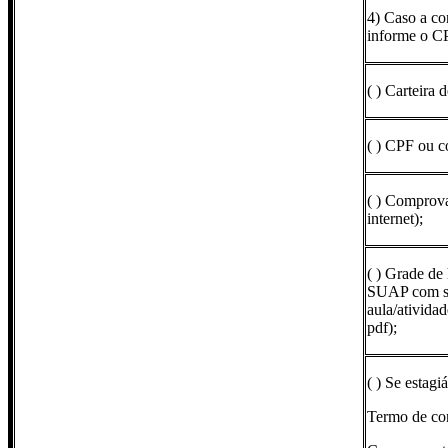
4) Caso a co
informe o C
( ) Carteira
( ) CPF ou c
( ) Comprova
internet);
( ) Grade de
SUAP com seu
aula/atividad
pdf);
( ) Se estag
Termo de co