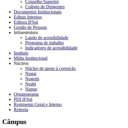
Conselho Superior
Colégio de Dirigentes
Documentos Institucionais
Editais Internos
Editora IFSul
Gestão de Pessoas
Infraestrutura
Laudo de acessibilidade
Programa de trabalho
Indicadores de acessibilidade
Instituto
Mídia Institucional
Núcleos
Núcleo de apoio à correição
Nugai
Nugeds
Neabi
Napne
Organograma
PDI IFSul
Regimento Geral e Interno
Reitoria
Câmpus