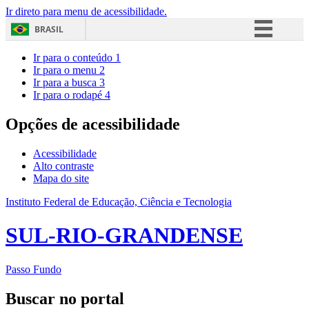
Ir direto para menu de acessibilidade.
BRASIL
Simplifique!
Ir para o conteúdo
1
Ir para o menu
2
Comunica BR
Ir para a busca
3
Ir para o rodapé
4
Participe
Acesso à informação
Opções de acessibilidade
Legislação
Acessibilidade
Canais
Alto contraste
Mapa do site
Instituto Federal de Educação, Ciência e Tecnologia
SUL-RIO-GRANDENSE
Passo Fundo
Buscar no portal