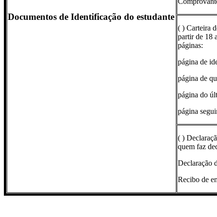
Comprovante 
Documentos de Identificação do estudante
( ) Carteira 
partir de 18 a
páginas:
página de ide
página de qua
página do úl
página segui
( ) Declaraç
quem faz de
Declaração d
Recibo de en