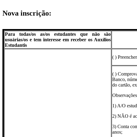
Nova inscrição:
Para todas/os as/os estudantes que não são
usuárias/os e tem interesse em receber os Auxílios
Estudantis
( ) Preenche
( ) Comprova
Banco, númer
do cartão, ex
Observações 
1) A/O estuda
2) NÃO é ace
3) Conta con
anos;