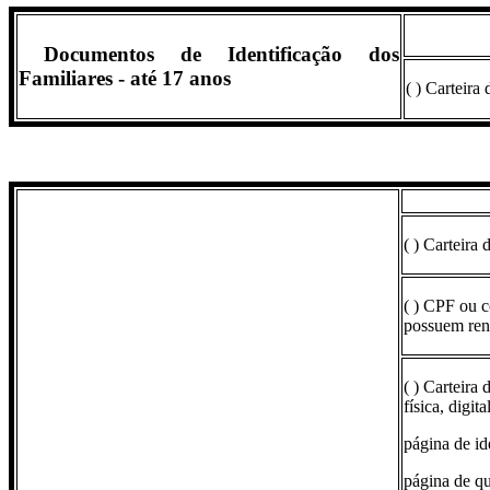
Documentos de Identificação dos
Familiares - até 17 anos
( ) Carteira
( ) Carteira
( ) CPF ou c
possuem ren
( ) Carteira
física, digit
página de ide
página de qua