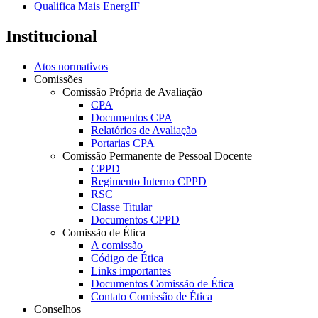
Qualifica Mais EnergIF
Institucional
Atos normativos
Comissões
Comissão Própria de Avaliação
CPA
Documentos CPA
Relatórios de Avaliação
Portarias CPA
Comissão Permanente de Pessoal Docente
CPPD
Regimento Interno CPPD
RSC
Classe Titular
Documentos CPPD
Comissão de Ética
A comissão
Código de Ética
Links importantes
Documentos Comissão de Ética
Contato Comissão de Ética
Conselhos