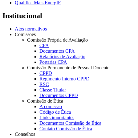
Qualifica Mais EnergIF
Institucional
Atos normativos
Comissões
Comissão Própria de Avaliação
CPA
Documentos CPA
Relatórios de Avaliação
Portarias CPA
Comissão Permanente de Pessoal Docente
CPPD
Regimento Interno CPPD
RSC
Classe Titular
Documentos CPPD
Comissão de Ética
A comissão
Código de Ética
Links importantes
Documentos Comissão de Ética
Contato Comissão de Ética
Conselhos