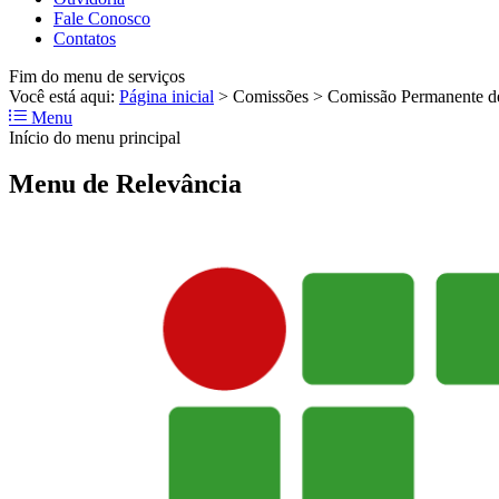
Fale Conosco
Contatos
Fim do menu de serviços
Você está aqui:
Página inicial
>
Comissões
>
Comissão Permanente d
Menu
Início do menu principal
Menu de Relevância