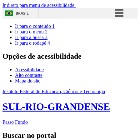
Ir direto para menu de acessibilidade.
BRASIL
Simplifique!
Ir para o conteúdo
1
Ir para o menu
2
Comunica BR
Ir para a busca
3
Ir para o rodapé
4
Participe
Acesso à informação
Opções de acessibilidade
Legislação
Acessibilidade
Canais
Alto contraste
Mapa do site
Instituto Federal de Educação, Ciência e Tecnologia
SUL-RIO-GRANDENSE
Passo Fundo
Buscar no portal