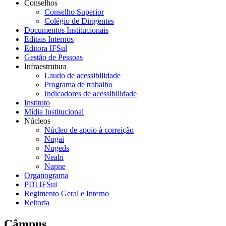
Conselhos
Conselho Superior
Colégio de Dirigentes
Documentos Institucionais
Editais Internos
Editora IFSul
Gestão de Pessoas
Infraestrutura
Laudo de acessibilidade
Programa de trabalho
Indicadores de acessibilidade
Instituto
Mídia Institucional
Núcleos
Núcleo de apoio à correição
Nugai
Nugeds
Neabi
Napne
Organograma
PDI IFSul
Regimento Geral e Interno
Reitoria
Câmpus