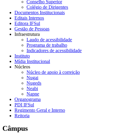
Conselho Superior
Colégio de Dirigentes
Documentos Institucionais
Editais Internos
Editora IFSul
Gestão de Pessoas
Infraestrutura
Laudo de acessibilidade
Programa de trabalho
Indicadores de acessibilidade
Instituto
Mídia Institucional
Núcleos
Núcleo de apoio à correição
Nugai
Nugeds
Neabi
Napne
Organograma
PDI IFSul
Regimento Geral e Interno
Reitoria
Câmpus