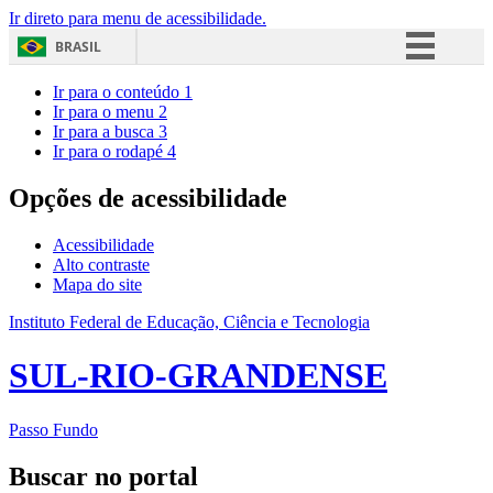
Ir direto para menu de acessibilidade.
BRASIL
Simplifique!
Ir para o conteúdo
1
Ir para o menu
2
Comunica BR
Ir para a busca
3
Ir para o rodapé
4
Participe
Acesso à informação
Opções de acessibilidade
Legislação
Acessibilidade
Canais
Alto contraste
Mapa do site
Instituto Federal de Educação, Ciência e Tecnologia
SUL-RIO-GRANDENSE
Passo Fundo
Buscar no portal