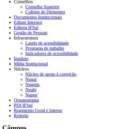
Conselhos
Conselho Superior
Colégio de Dirigentes
Documentos Institucionais
Editais Internos
Editora IFSul
Gestão de Pessoas
Infraestrutura
Laudo de acessibilidade
Programa de trabalho
Indicadores de acessibilidade
Instituto
Mídia Institucional
Núcleos
Núcleo de apoio à correição
Nugai
Nugeds
Neabi
Napne
Organograma
PDI IFSul
Regimento Geral e Interno
Reitoria
Câmpus