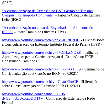
(IFSC)
“A curricularização da Extensão no CST Gestão de Turismo
Campus Florianópolis Continente”
– Fabiana Calçada de Lamare
Leite (IFSC)
“A curricularização no curso de Engenharia de Alimentos do
IFPA”
– Pedro Danilo de Oliveira (IFPA)
https://www.youtube.com/watch?v=bx9aERtF7OU
- Dúvidas sobre
a Curricularização da Extensão Instituto Federal do Paraná (IFPR)
https://www.youtube.com/watch?v=77QtNxcNOZ8
- Trilha de
Aprendizagem para a Curricularização da Extensão no IFCE:
Construindo Caminhos
https://www.youtube.com/watch?v=vh37PwGT3Kg
- Seminário de
Curricularização da Extensão no IFRN | (07/2021)
https://www.youtube.com/watch?v=-GaaoJ0hnGE
- III Seminário
sobre Curricularização da Extensão IFPB (11/2021)
https://www.youtube.com/channel/UC1P-
dyG2_g5bIUoXaoDQTJw
- Congresso de Extensão da Rede
Federal