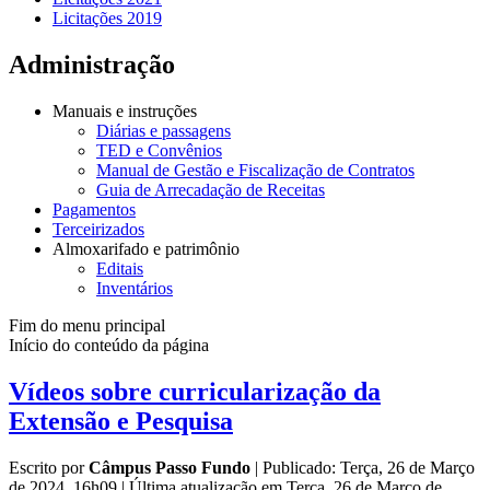
Licitações 2019
Administração
Manuais e instruções
Diárias e passagens
TED e Convênios
Manual de Gestão e Fiscalização de Contratos
Guia de Arrecadação de Receitas
Pagamentos
Terceirizados
Almoxarifado e patrimônio
Editais
Inventários
Fim do menu principal
Início do conteúdo da página
Vídeos sobre curricularização da
Extensão e Pesquisa
Escrito por
Câmpus Passo Fundo
|
Publicado: Terça, 26 de Março
de 2024, 16h09
|
Última atualização em Terça, 26 de Março de