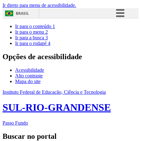
Ir direto para menu de acessibilidade.
BRASIL
Simplifique!
Ir para o conteúdo
1
Ir para o menu
2
Comunica BR
Ir para a busca
3
Ir para o rodapé
4
Participe
Acesso à informação
Opções de acessibilidade
Legislação
Acessibilidade
Canais
Alto contraste
Mapa do site
Instituto Federal de Educação, Ciência e Tecnologia
SUL-RIO-GRANDENSE
Passo Fundo
Buscar no portal