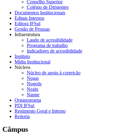
Conselho Superior
Colégio de Dirigentes
Documentos Institucionais
Editais Internos
Editora IFSul
Gestão de Pessoas
Infraestrutura
Laudo de acessibilidade
Programa de trabalho
Indicadores de acessibilidade
Instituto
Mídia Institucional
Núcleos
Núcleo de apoio à correição
Nugai
Nugeds
Neabi
Napne
Organograma
PDI IFSul
Regimento Geral e Interno
Reitoria
Câmpus