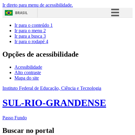
Ir direto para menu de acessibilidade.
BRASIL
Simplifique!
Ir para o conteúdo
1
Ir para o menu
2
Comunica BR
Ir para a busca
3
Ir para o rodapé
4
Participe
Acesso à informação
Opções de acessibilidade
Legislação
Acessibilidade
Canais
Alto contraste
Mapa do site
Instituto Federal de Educação, Ciência e Tecnologia
SUL-RIO-GRANDENSE
Passo Fundo
Buscar no portal