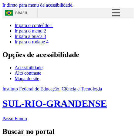
Ir direto para menu de acessibilidade.
BRASIL
Simplifique!
Ir para o conteúdo
1
Ir para o menu
2
Comunica BR
Ir para a busca
3
Ir para o rodapé
4
Participe
Acesso à informação
Opções de acessibilidade
Legislação
Acessibilidade
Canais
Alto contraste
Mapa do site
Instituto Federal de Educação, Ciência e Tecnologia
SUL-RIO-GRANDENSE
Passo Fundo
Buscar no portal