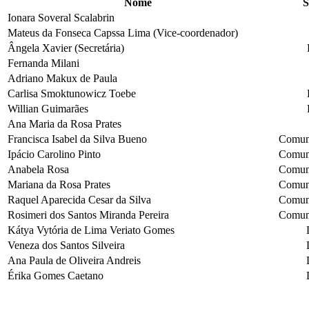
Nome
S
Ionara Soveral Scalabrin
Mateus da Fonseca Capssa Lima (Vice-coordenador)
Ângela Xavier (Secretária)
Fernanda Milani
Adriano Makux de Paula
Carlisa Smoktunowicz Toebe
Willian Guimarães
Ana Maria da Rosa Prates
Francisca Isabel da Silva Bueno
Comun
Ipácio Carolino Pinto
Comun
Anabela Rosa
Comun
Mariana da Rosa Prates
Comun
Raquel Aparecida Cesar da Silva
Comun
Rosimeri dos Santos Miranda Pereira
Comun
Kátya Vytória de Lima Veriato Gomes
Veneza dos Santos Silveira
Ana Paula de Oliveira Andreis
Érika Gomes Caetano