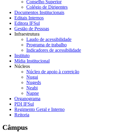
Conselho Superior
Colégio de Dirigentes
Documentos Institucionais
Editais Internos
Editora IFSul
Gestão de Pessoas
Infraestrutura
Laudo de acessibilidade
Programa de trabalho
Indicadores de acessibilidade
Instituto
Mídia Institucional
Núcleos
Núcleo de apoio à correição
Nugai
Nugeds
Neabi
Napne
Organograma
PDI IFSul
Regimento Geral e Interno
Reitoria
Câmpus