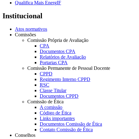
Qualifica Mais EnergIF
Institucional
Atos normativos
Comissões
Comissão Própria de Avaliação
CPA
Documentos CPA
Relatórios de Avaliação
Portarias CPA
Comissão Permanente de Pessoal Docente
CPPD
Regimento Interno CPPD
RSC
Classe Titular
Documentos CPPD
Comissão de Ética
A comissão
Código de Ética
Links importantes
Documentos Comissão de Ética
Contato Comissão de Ética
Conselhos