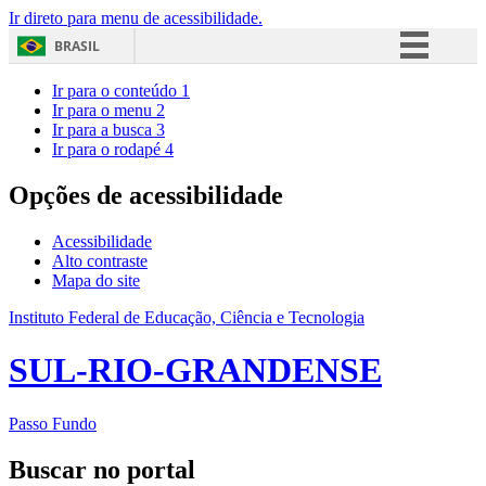
Ir direto para menu de acessibilidade.
BRASIL
Simplifique!
Ir para o conteúdo
1
Ir para o menu
2
Comunica BR
Ir para a busca
3
Ir para o rodapé
4
Participe
Acesso à informação
Opções de acessibilidade
Legislação
Acessibilidade
Canais
Alto contraste
Mapa do site
Instituto Federal de Educação, Ciência e Tecnologia
SUL-RIO-GRANDENSE
Passo Fundo
Buscar no portal