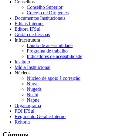
Conselhos
Conselho Superior
Colégio de Dirigentes
Documentos Institucionais
Editais Internos
Editora IFSul
Gestão de Pessoas
Infraestrutura
Laudo de acessibilidade
Programa de trabalho
Indicadores de acessibilidade
Instituto
Mídia Institucional
Núcleos
Núcleo de apoio à correição
Nugai
Nugeds
Neabi
Napne
Organograma
PDI IFSul
Regimento Geral e Interno
Reitoria
Câmpus