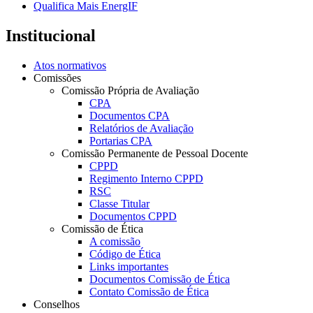
Qualifica Mais EnergIF
Institucional
Atos normativos
Comissões
Comissão Própria de Avaliação
CPA
Documentos CPA
Relatórios de Avaliação
Portarias CPA
Comissão Permanente de Pessoal Docente
CPPD
Regimento Interno CPPD
RSC
Classe Titular
Documentos CPPD
Comissão de Ética
A comissão
Código de Ética
Links importantes
Documentos Comissão de Ética
Contato Comissão de Ética
Conselhos