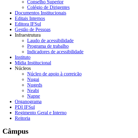
Conselho Superior
Colégio de Dirigentes
Documentos Institucionais
Editais Internos
Editora IFSul
Gestão de Pessoas
Infraestrutura
Laudo de acessibilidade
Programa de trabalho
Indicadores de acessibilidade
Instituto
Mídia Institucional
Núcleos
Núcleo de apoio à correição
Nugai
Nugeds
Neabi
Napne
Organograma
PDI IFSul
Regimento Geral e Interno
Reitoria
Câmpus