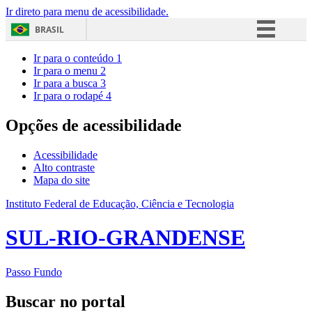
Ir direto para menu de acessibilidade.
BRASIL
Simplifique!
Ir para o conteúdo
1
Ir para o menu
2
Comunica BR
Ir para a busca
3
Ir para o rodapé
4
Participe
Acesso à informação
Opções de acessibilidade
Legislação
Acessibilidade
Canais
Alto contraste
Mapa do site
Instituto Federal de Educação, Ciência e Tecnologia
SUL-RIO-GRANDENSE
Passo Fundo
Buscar no portal