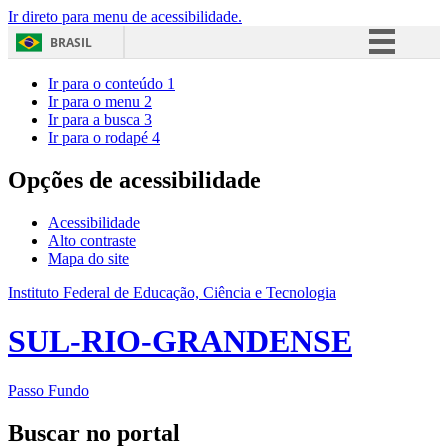
Ir direto para menu de acessibilidade.
BRASIL
Simplifique!
Ir para o conteúdo
1
Ir para o menu
2
Comunica BR
Ir para a busca
3
Ir para o rodapé
4
Participe
Acesso à informação
Opções de acessibilidade
Legislação
Acessibilidade
Canais
Alto contraste
Mapa do site
Instituto Federal de Educação, Ciência e Tecnologia
SUL-RIO-GRANDENSE
Passo Fundo
Buscar no portal