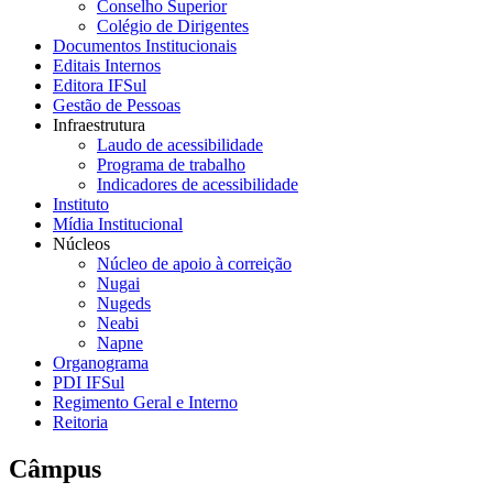
Conselho Superior
Colégio de Dirigentes
Documentos Institucionais
Editais Internos
Editora IFSul
Gestão de Pessoas
Infraestrutura
Laudo de acessibilidade
Programa de trabalho
Indicadores de acessibilidade
Instituto
Mídia Institucional
Núcleos
Núcleo de apoio à correição
Nugai
Nugeds
Neabi
Napne
Organograma
PDI IFSul
Regimento Geral e Interno
Reitoria
Câmpus