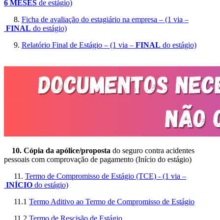
6 MESES
de estágio)
8.
Ficha de avaliação do estagiário na empresa – (1 via –
FINAL
do estágio)
9.
Relatório Final de Estágio – (1 via –
FINAL
do estágio)
10. Cópia da apólice/proposta
do seguro contra acidentes
pessoais com comprovação de pagamento (Início do estágio)
11.
Termo de Compromisso de Estágio (TCE) - (1 via –
INÍCIO
do estágio)
11.1
Termo Aditivo ao Termo de Compromisso de Estágio
11.2
Termo de Rescisão de Estágio