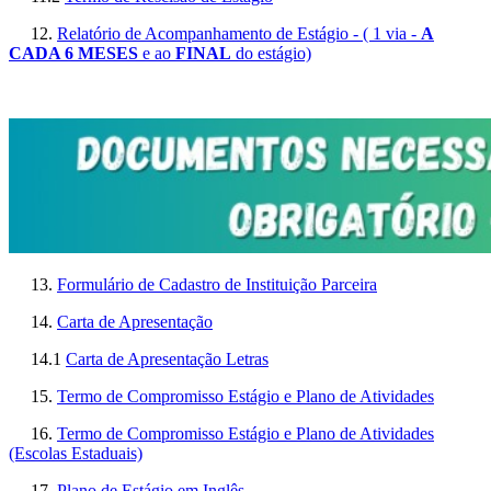
12.
Relatório de Acompanhamento de Estágio - ( 1 via -
A
CADA 6 MESES
e ao
FINAL
do estágio)
13.
Formulário de Cadastro de Instituição Parceira
14.
Carta de Apresentação
14.1
Carta de Apresentação Letras
15.
Termo de Compromisso Estágio e Plano de Atividades
16.
Termo de Compromisso Estágio e Plano de Atividades
(Escolas Estaduais)
17.
Plano de Estágio em Inglês