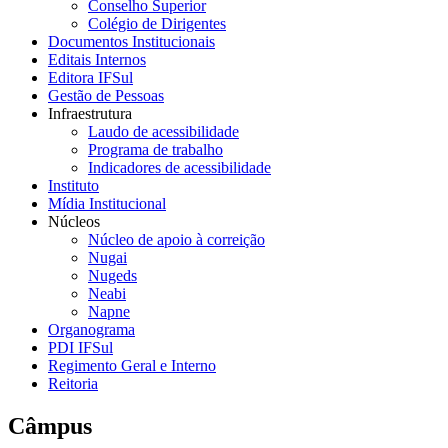
Conselho Superior
Colégio de Dirigentes
Documentos Institucionais
Editais Internos
Editora IFSul
Gestão de Pessoas
Infraestrutura
Laudo de acessibilidade
Programa de trabalho
Indicadores de acessibilidade
Instituto
Mídia Institucional
Núcleos
Núcleo de apoio à correição
Nugai
Nugeds
Neabi
Napne
Organograma
PDI IFSul
Regimento Geral e Interno
Reitoria
Câmpus