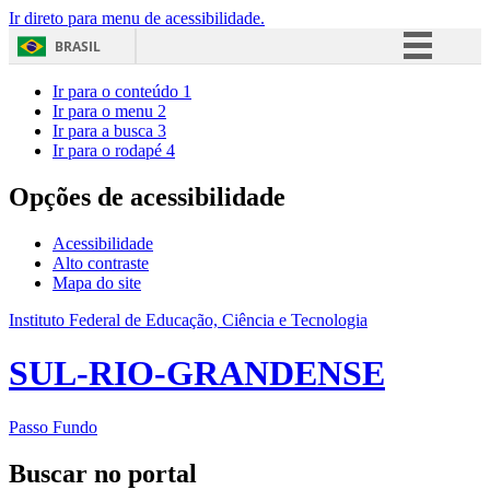
Ir direto para menu de acessibilidade.
BRASIL
Simplifique!
Ir para o conteúdo
1
Ir para o menu
2
Comunica BR
Ir para a busca
3
Ir para o rodapé
4
Participe
Acesso à informação
Opções de acessibilidade
Legislação
Acessibilidade
Canais
Alto contraste
Mapa do site
Instituto Federal de Educação, Ciência e Tecnologia
SUL-RIO-GRANDENSE
Passo Fundo
Buscar no portal