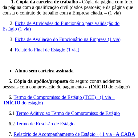
1. Cópia da carteira de trabalho
- Cópia da página com foto,
da página com a qualificação civil (dados pessoais) e da página que
consta o contrato de trabalho com a Empresa citada. – (1 via)
2.
Ficha de Atividades do Funcionário para validação do
Estágio (1 via)
3.
Ficha de Avaliação do Funcionário na Empresa (1 via)
4.
Relatório Final de Estágio (1 via)
Aluno sem carteira assinada
5. Cópia da apólice/proposta
do seguro contra acidentes
pessoais com comprovação de pagamento - (
INÍCIO
do estágio)
6.
Termo de Compromisso de Estágio (TCE) - (1 via –
INÍCIO
do estágio)
6.1
Termo Aditivo ao Termo de Compromisso de Estágio
6.2
Termo de Rescisão de Estágio
7.
Relatório de Acompanhamento de Estágio - ( 1 via -
A CADA