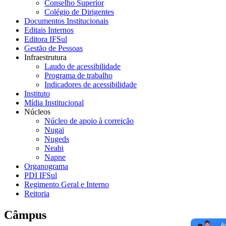
Conselho Superior
Colégio de Dirigentes
Documentos Institucionais
Editais Internos
Editora IFSul
Gestão de Pessoas
Infraestrutura
Laudo de acessibilidade
Programa de trabalho
Indicadores de acessibilidade
Instituto
Mídia Institucional
Núcleos
Núcleo de apoio à correição
Nugai
Nugeds
Neabi
Napne
Organograma
PDI IFSul
Regimento Geral e Interno
Reitoria
Câmpus