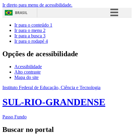
Ir direto para menu de acessibilidade.
BRASIL
Simplifique!
Ir para o conteúdo
1
Ir para o menu
2
Comunica BR
Ir para a busca
3
Ir para o rodapé
4
Participe
Acesso à informação
Opções de acessibilidade
Legislação
Acessibilidade
Canais
Alto contraste
Mapa do site
Instituto Federal de Educação, Ciência e Tecnologia
SUL-RIO-GRANDENSE
Passo Fundo
Buscar no portal