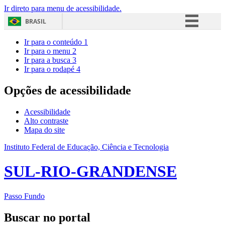
Ir direto para menu de acessibilidade.
BRASIL
Simplifique!
Ir para o conteúdo
1
Ir para o menu
2
Comunica BR
Ir para a busca
3
Ir para o rodapé
4
Participe
Acesso à informação
Opções de acessibilidade
Legislação
Acessibilidade
Canais
Alto contraste
Mapa do site
Instituto Federal de Educação, Ciência e Tecnologia
SUL-RIO-GRANDENSE
Passo Fundo
Buscar no portal