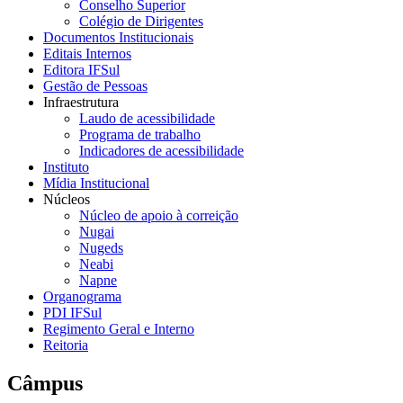
Conselho Superior
Colégio de Dirigentes
Documentos Institucionais
Editais Internos
Editora IFSul
Gestão de Pessoas
Infraestrutura
Laudo de acessibilidade
Programa de trabalho
Indicadores de acessibilidade
Instituto
Mídia Institucional
Núcleos
Núcleo de apoio à correição
Nugai
Nugeds
Neabi
Napne
Organograma
PDI IFSul
Regimento Geral e Interno
Reitoria
Câmpus