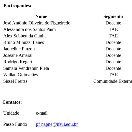
Participantes:
Nome
Segmento
José Antônio Oliveira de Figueiredo
Docente
Alessandra dos Santos Paim
TAE
Alex Sebben da Cunha
TAE
Bruno Minuzzi Lanes
Docente
Jaqueline Pinzon
Docente
Joseane Amaral
Docente
Rodrigo Regert
Docente
Samara Vendramin Pieta
Docente
Willian Guimarães
TAE
Sissel Freitas
Comunidade Extern
Contatos:
Unidade
e-mail
Passo Fundo
pf-napne@ifsul.edu.br