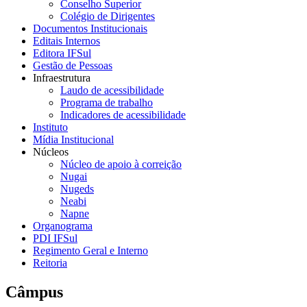
Conselho Superior
Colégio de Dirigentes
Documentos Institucionais
Editais Internos
Editora IFSul
Gestão de Pessoas
Infraestrutura
Laudo de acessibilidade
Programa de trabalho
Indicadores de acessibilidade
Instituto
Mídia Institucional
Núcleos
Núcleo de apoio à correição
Nugai
Nugeds
Neabi
Napne
Organograma
PDI IFSul
Regimento Geral e Interno
Reitoria
Câmpus