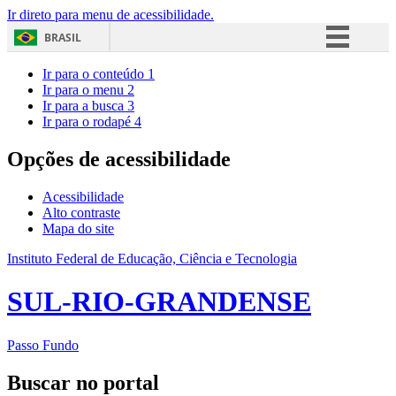
Ir direto para menu de acessibilidade.
BRASIL
Simplifique!
Ir para o conteúdo
1
Ir para o menu
2
Comunica BR
Ir para a busca
3
Ir para o rodapé
4
Participe
Acesso à informação
Opções de acessibilidade
Legislação
Acessibilidade
Canais
Alto contraste
Mapa do site
Instituto Federal de Educação, Ciência e Tecnologia
SUL-RIO-GRANDENSE
Passo Fundo
Buscar no portal