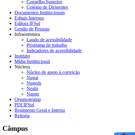
Conselho Superior
Colégio de Dirigentes
Documentos Institucionais
Editais Internos
Editora IFSul
Gestão de Pessoas
Infraestrutura
Laudo de acessibilidade
Programa de trabalho
Indicadores de acessibilidade
Instituto
Mídia Institucional
Núcleos
Núcleo de apoio à correição
Nugai
Nugeds
Neabi
Napne
Organograma
PDI IFSul
Regimento Geral e Interno
Reitoria
Câmpus