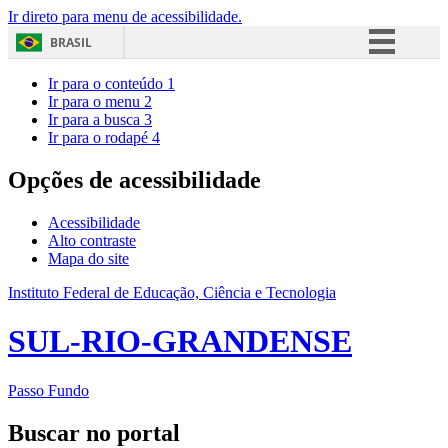
Ir direto para menu de acessibilidade.
BRASIL
Simplifique!
Ir para o conteúdo
1
Ir para o menu
2
Comunica BR
Ir para a busca
3
Ir para o rodapé
4
Participe
Acesso à informação
Opções de acessibilidade
Legislação
Acessibilidade
Canais
Alto contraste
Mapa do site
Instituto Federal de Educação, Ciência e Tecnologia
SUL-RIO-GRANDENSE
Passo Fundo
Buscar no portal