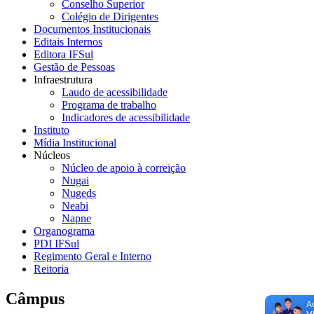
Conselho Superior
Colégio de Dirigentes
Documentos Institucionais
Editais Internos
Editora IFSul
Gestão de Pessoas
Infraestrutura
Laudo de acessibilidade
Programa de trabalho
Indicadores de acessibilidade
Instituto
Mídia Institucional
Núcleos
Núcleo de apoio à correição
Nugai
Nugeds
Neabi
Napne
Organograma
PDI IFSul
Regimento Geral e Interno
Reitoria
Câmpus