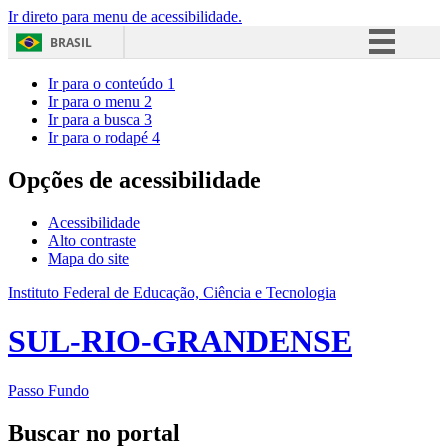
Ir direto para menu de acessibilidade.
BRASIL
Simplifique!
Ir para o conteúdo
1
Ir para o menu
2
Comunica BR
Ir para a busca
3
Ir para o rodapé
4
Participe
Acesso à informação
Opções de acessibilidade
Legislação
Acessibilidade
Canais
Alto contraste
Mapa do site
Instituto Federal de Educação, Ciência e Tecnologia
SUL-RIO-GRANDENSE
Passo Fundo
Buscar no portal