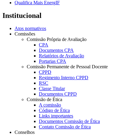
Qualifica Mais EnergIF
Institucional
Atos normativos
Comissões
Comissão Própria de Avaliação
CPA
Documentos CPA
Relatórios de Avaliação
Portarias CPA
Comissão Permanente de Pessoal Docente
CPPD
Regimento Interno CPPD
RSC
Classe Titular
Documentos CPPD
Comissão de Ética
A comissão
Código de Ética
Links importantes
Documentos Comissão de Ética
Contato Comissão de Ética
Conselhos