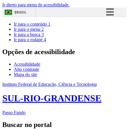
Ir direto para menu de acessibilidade.
BRASIL
Simplifique!
Ir para o conteúdo
1
Ir para o menu
2
Comunica BR
Ir para a busca
3
Ir para o rodapé
4
Participe
Acesso à informação
Opções de acessibilidade
Legislação
Acessibilidade
Canais
Alto contraste
Mapa do site
Instituto Federal de Educação, Ciência e Tecnologia
SUL-RIO-GRANDENSE
Passo Fundo
Buscar no portal