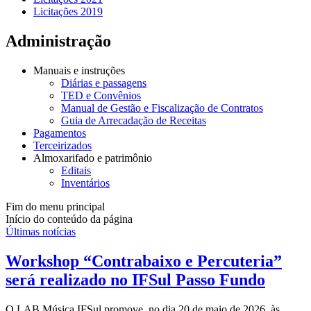
Licitações 2019
Administração
Manuais e instruções
Diárias e passagens
TED e Convênios
Manual de Gestão e Fiscalização de Contratos
Guia de Arrecadação de Receitas
Pagamentos
Terceirizados
Almoxarifado e patrimônio
Editais
Inventários
Fim do menu principal
Início do conteúdo da página
Últimas notícias
Workshop “Contrabaixo e Percuteria”
será realizado no IFSul Passo Fundo
O LAB Música IFSul promove, no dia 20 de maio de 2026, às