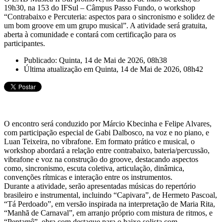
19h30, na 153 do IFSul – Câmpus Passo Fundo, o workshop
“Contrabaixo e Percuteria: aspectos para o sincronismo e solidez de
um bom groove em um grupo musical”. A atividade será gratuita,
aberta à comunidade e contará com certificação para os
participantes.
Publicado: Quinta, 14 de Mai de 2026, 08h38
Última atualização em Quinta, 14 de Mai de 2026, 08h42
O encontro será conduzido por Márcio Kbecinha e Felipe Alvares,
com participação especial de Gabi Dalbosco, na voz e no piano, e
Luan Teixeira, no vibrafone. Em formato prático e musical, o
workshop abordará a relação entre contrabaixo, bateria/percussão,
vibrafone e voz na construção do groove, destacando aspectos
como, sincronismo, escuta coletiva, articulação, dinâmica,
convenções rítmicas e interação entre os instrumentos.
Durante a atividade, serão apresentadas músicas do repertório
brasileiro e instrumental, incluindo “Capivara”, de Hermeto Pascoal,
“Tá Perdoado”, em versão inspirada na interpretação de Maria Rita,
“Manhã de Carnaval”, em arranjo próprio com mistura de ritmos, e
“Pentamê”, obra com destaque para o baixo solista com