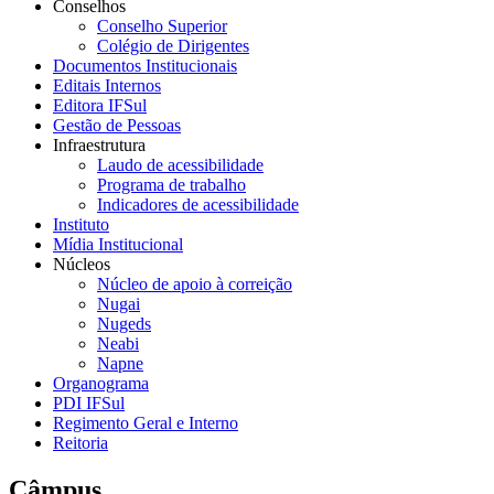
Conselhos
Conselho Superior
Colégio de Dirigentes
Documentos Institucionais
Editais Internos
Editora IFSul
Gestão de Pessoas
Infraestrutura
Laudo de acessibilidade
Programa de trabalho
Indicadores de acessibilidade
Instituto
Mídia Institucional
Núcleos
Núcleo de apoio à correição
Nugai
Nugeds
Neabi
Napne
Organograma
PDI IFSul
Regimento Geral e Interno
Reitoria
Câmpus