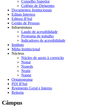
Conselho Superior
Colégio de Dirigentes
Documentos Institucionais
Editais Internos
Editora IFSul
Gestão de Pessoas
Infraestrutura
Laudo de acessibilidade
Programa de trabalho
Indicadores de acessibilidade
Instituto
Mídia Institucional
Núcleos
Núcleo de apoio à correição
Nugai
Nugeds
Neabi
Napne
Organograma
PDI IFSul
Regimento Geral e Interno
Reitoria
Câmpus