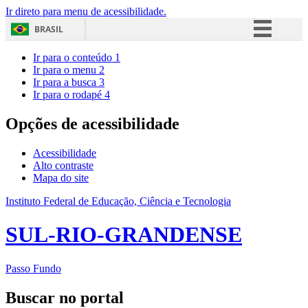
Ir direto para menu de acessibilidade.
BRASIL
Simplifique!
Ir para o conteúdo
1
Ir para o menu
2
Comunica BR
Ir para a busca
3
Ir para o rodapé
4
Participe
Acesso à informação
Opções de acessibilidade
Legislação
Acessibilidade
Canais
Alto contraste
Mapa do site
Instituto Federal de Educação, Ciência e Tecnologia
SUL-RIO-GRANDENSE
Passo Fundo
Buscar no portal