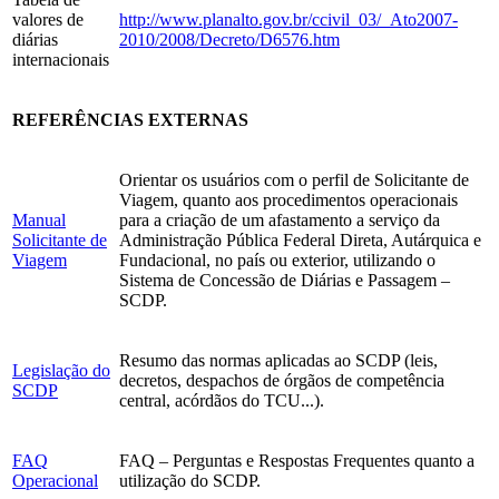
valores de
http://www.planalto.gov.br/ccivil_03/_Ato2007-
diárias
2010/2008/Decreto/D6576.htm
internacionais
REFERÊNCIAS EXTERNAS
Orientar os usuários com o perfil de Solicitante de
Viagem, quanto aos procedimentos operacionais
Manual
para a criação de um afastamento a serviço da
Solicitante de
Administração Pública Federal Direta, Autárquica e
Viagem
Fundacional, no país ou exterior, utilizando o
Sistema de Concessão de Diárias e Passagem –
SCDP.
Resumo das normas aplicadas ao SCDP (leis,
Legislação do
decretos, despachos de órgãos de competência
SCDP
central, acórdãos do TCU...).
FAQ
FAQ – Perguntas e Respostas Frequentes quanto a
Operacional
utilização do SCDP.