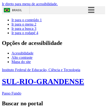
Ir direto para menu de acessibilidade.
BRASIL
Simplifique!
Ir para o conteúdo
1
Ir para o menu
2
Comunica BR
Ir para a busca
3
Ir para o rodapé
4
Participe
Acesso à informação
Opções de acessibilidade
Legislação
Acessibilidade
Canais
Alto contraste
Mapa do site
Instituto Federal de Educação, Ciência e Tecnologia
SUL-RIO-GRANDENSE
Passo Fundo
Buscar no portal