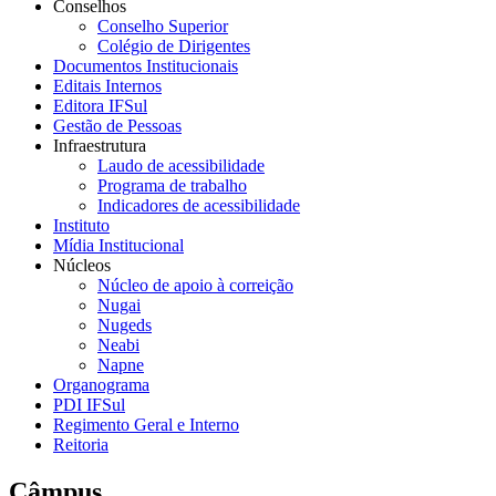
Conselhos
Conselho Superior
Colégio de Dirigentes
Documentos Institucionais
Editais Internos
Editora IFSul
Gestão de Pessoas
Infraestrutura
Laudo de acessibilidade
Programa de trabalho
Indicadores de acessibilidade
Instituto
Mídia Institucional
Núcleos
Núcleo de apoio à correição
Nugai
Nugeds
Neabi
Napne
Organograma
PDI IFSul
Regimento Geral e Interno
Reitoria
Câmpus