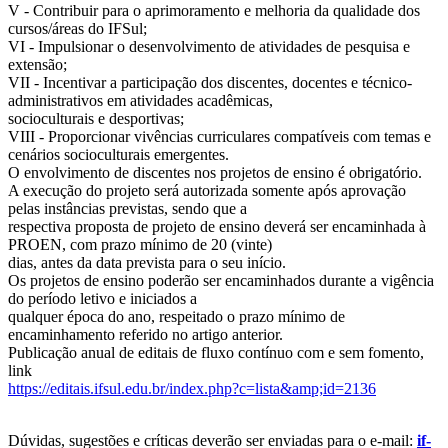
V - Contribuir para o aprimoramento e melhoria da qualidade dos
cursos/áreas do IFSul;
VI - Impulsionar o desenvolvimento de atividades de pesquisa e
extensão;
VII - Incentivar a participação dos discentes, docentes e técnico-
administrativos em atividades acadêmicas,
socioculturais e desportivas;
VIII - Proporcionar vivências curriculares compatíveis com temas e
cenários socioculturais emergentes.
O envolvimento de discentes nos projetos de ensino é obrigatório.
A execução do projeto será autorizada somente após aprovação
pelas instâncias previstas, sendo que a
respectiva proposta de projeto de ensino deverá ser encaminhada à
PROEN, com prazo mínimo de 20 (vinte)
dias, antes da data prevista para o seu início.
Os projetos de ensino poderão ser encaminhados durante a vigência
do período letivo e iniciados a
qualquer época do ano, respeitado o prazo mínimo de
encaminhamento referido no artigo anterior.
Publicação anual de editais de fluxo contínuo com e sem fomento,
link
https://editais.ifsul.edu.br/index.php?c=lista&amp;id=2136
Dúvidas, sugestões e críticas deverão ser enviadas para o e-mail:
if-