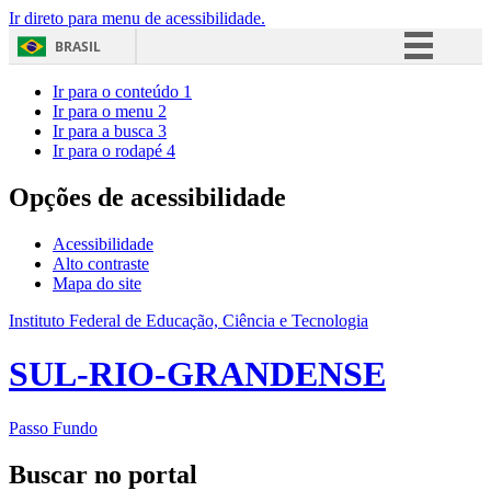
Ir direto para menu de acessibilidade.
BRASIL
Simplifique!
Ir para o conteúdo
1
Ir para o menu
2
Comunica BR
Ir para a busca
3
Ir para o rodapé
4
Participe
Acesso à informação
Opções de acessibilidade
Legislação
Acessibilidade
Canais
Alto contraste
Mapa do site
Instituto Federal de Educação, Ciência e Tecnologia
SUL-RIO-GRANDENSE
Passo Fundo
Buscar no portal