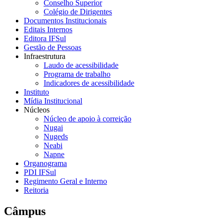
Conselho Superior
Colégio de Dirigentes
Documentos Institucionais
Editais Internos
Editora IFSul
Gestão de Pessoas
Infraestrutura
Laudo de acessibilidade
Programa de trabalho
Indicadores de acessibilidade
Instituto
Mídia Institucional
Núcleos
Núcleo de apoio à correição
Nugai
Nugeds
Neabi
Napne
Organograma
PDI IFSul
Regimento Geral e Interno
Reitoria
Câmpus