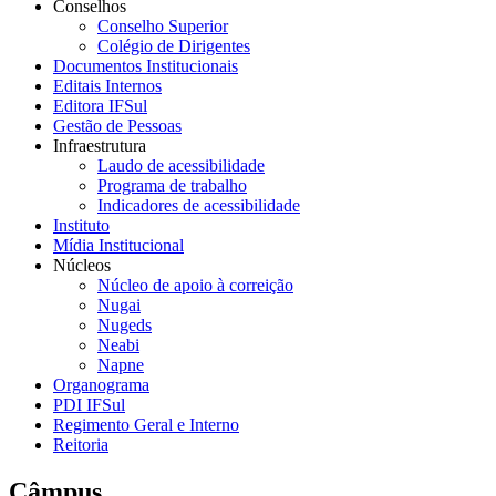
Conselhos
Conselho Superior
Colégio de Dirigentes
Documentos Institucionais
Editais Internos
Editora IFSul
Gestão de Pessoas
Infraestrutura
Laudo de acessibilidade
Programa de trabalho
Indicadores de acessibilidade
Instituto
Mídia Institucional
Núcleos
Núcleo de apoio à correição
Nugai
Nugeds
Neabi
Napne
Organograma
PDI IFSul
Regimento Geral e Interno
Reitoria
Câmpus