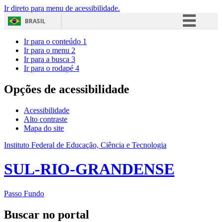
Ir direto para menu de acessibilidade.
BRASIL
Simplifique!
Ir para o conteúdo
1
Ir para o menu
2
Comunica BR
Ir para a busca
3
Ir para o rodapé
4
Participe
Acesso à informação
Opções de acessibilidade
Legislação
Acessibilidade
Canais
Alto contraste
Mapa do site
Instituto Federal de Educação, Ciência e Tecnologia
SUL-RIO-GRANDENSE
Passo Fundo
Buscar no portal