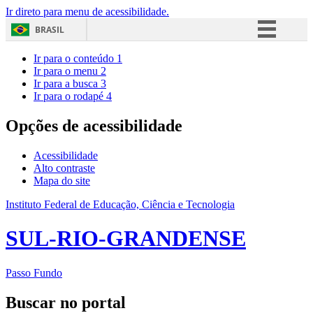
Ir direto para menu de acessibilidade.
BRASIL
Simplifique!
Ir para o conteúdo
1
Ir para o menu
2
Comunica BR
Ir para a busca
3
Ir para o rodapé
4
Participe
Acesso à informação
Opções de acessibilidade
Legislação
Acessibilidade
Canais
Alto contraste
Mapa do site
Instituto Federal de Educação, Ciência e Tecnologia
SUL-RIO-GRANDENSE
Passo Fundo
Buscar no portal