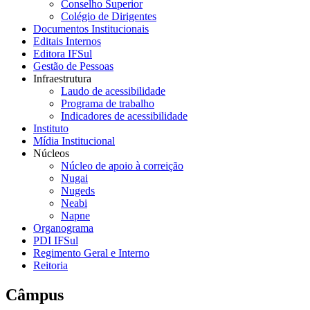
Conselho Superior
Colégio de Dirigentes
Documentos Institucionais
Editais Internos
Editora IFSul
Gestão de Pessoas
Infraestrutura
Laudo de acessibilidade
Programa de trabalho
Indicadores de acessibilidade
Instituto
Mídia Institucional
Núcleos
Núcleo de apoio à correição
Nugai
Nugeds
Neabi
Napne
Organograma
PDI IFSul
Regimento Geral e Interno
Reitoria
Câmpus