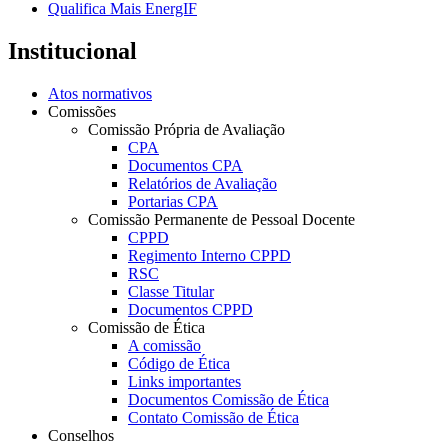
Qualifica Mais EnergIF
Institucional
Atos normativos
Comissões
Comissão Própria de Avaliação
CPA
Documentos CPA
Relatórios de Avaliação
Portarias CPA
Comissão Permanente de Pessoal Docente
CPPD
Regimento Interno CPPD
RSC
Classe Titular
Documentos CPPD
Comissão de Ética
A comissão
Código de Ética
Links importantes
Documentos Comissão de Ética
Contato Comissão de Ética
Conselhos