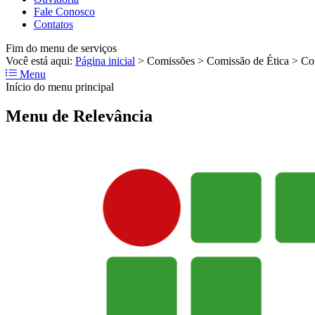
Fale Conosco
Contatos
Fim do menu de serviços
Você está aqui:
Página inicial
>
Comissões
>
Comissão de Ética
>
Co
Menu
Início do menu principal
Menu de Relevância