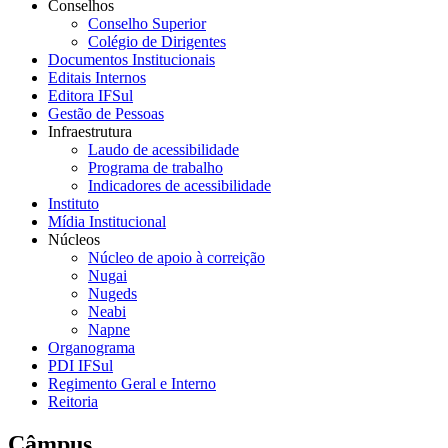
Conselhos
Conselho Superior
Colégio de Dirigentes
Documentos Institucionais
Editais Internos
Editora IFSul
Gestão de Pessoas
Infraestrutura
Laudo de acessibilidade
Programa de trabalho
Indicadores de acessibilidade
Instituto
Mídia Institucional
Núcleos
Núcleo de apoio à correição
Nugai
Nugeds
Neabi
Napne
Organograma
PDI IFSul
Regimento Geral e Interno
Reitoria
Câmpus