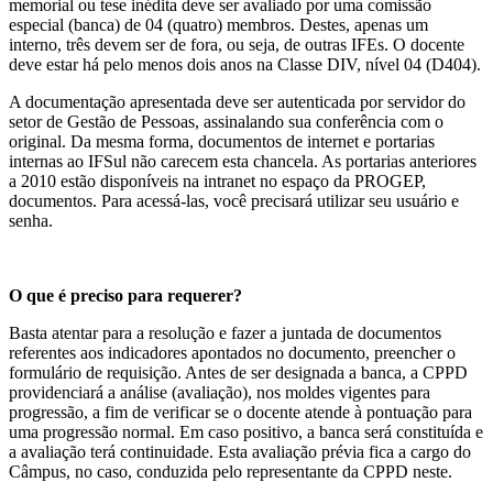
memorial ou tese inédita deve ser avaliado por uma comissão
especial (banca) de 04 (quatro) membros. Destes, apenas um
interno, três devem ser de fora, ou seja, de outras IFEs. O docente
deve estar há pelo menos dois anos na Classe DIV, nível 04 (D404).
A documentação apresentada deve ser autenticada por servidor do
setor de Gestão de Pessoas, assinalando sua conferência com o
original. Da mesma forma, documentos de internet e portarias
internas ao IFSul não carecem esta chancela. As portarias anteriores
a 2010 estão disponíveis na intranet no espaço da PROGEP,
documentos. Para acessá-las, você precisará utilizar seu usuário e
senha.
O que é preciso para requerer?
Basta atentar para a resolução e fazer a juntada de documentos
referentes aos indicadores apontados no documento, preencher o
formulário de requisição. Antes de ser designada a banca, a CPPD
providenciará a análise (avaliação), nos moldes vigentes para
progressão, a fim de verificar se o docente atende à pontuação para
uma progressão normal. Em caso positivo, a banca será constituída e
a avaliação terá continuidade. Esta avaliação prévia fica a cargo do
Câmpus, no caso, conduzida pelo representante da CPPD neste.