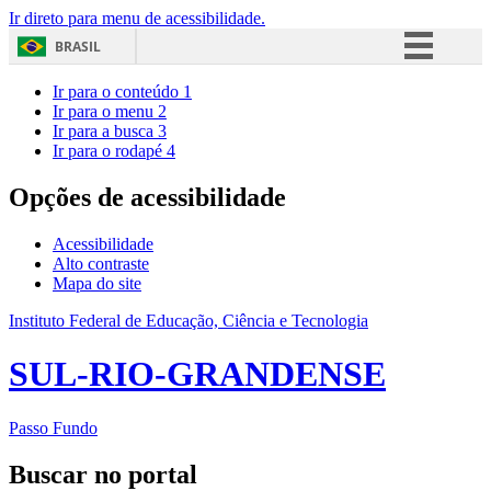
Ir direto para menu de acessibilidade.
BRASIL
Simplifique!
Ir para o conteúdo
1
Ir para o menu
2
Comunica BR
Ir para a busca
3
Ir para o rodapé
4
Participe
Acesso à informação
Opções de acessibilidade
Legislação
Acessibilidade
Canais
Alto contraste
Mapa do site
Instituto Federal de Educação, Ciência e Tecnologia
SUL-RIO-GRANDENSE
Passo Fundo
Buscar no portal