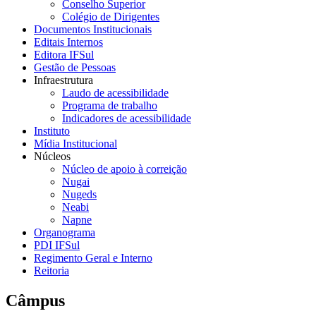
Conselho Superior
Colégio de Dirigentes
Documentos Institucionais
Editais Internos
Editora IFSul
Gestão de Pessoas
Infraestrutura
Laudo de acessibilidade
Programa de trabalho
Indicadores de acessibilidade
Instituto
Mídia Institucional
Núcleos
Núcleo de apoio à correição
Nugai
Nugeds
Neabi
Napne
Organograma
PDI IFSul
Regimento Geral e Interno
Reitoria
Câmpus