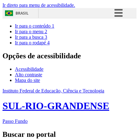
Ir direto para menu de acessibilidade.
BRASIL
Simplifique!
Ir para o conteúdo
1
Ir para o menu
2
Comunica BR
Ir para a busca
3
Ir para o rodapé
4
Participe
Acesso à informação
Opções de acessibilidade
Legislação
Acessibilidade
Canais
Alto contraste
Mapa do site
Instituto Federal de Educação, Ciência e Tecnologia
SUL-RIO-GRANDENSE
Passo Fundo
Buscar no portal