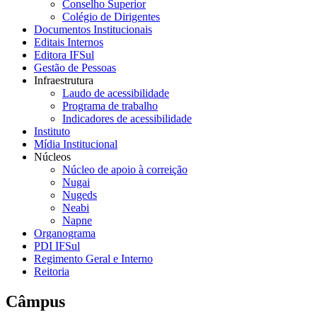
Conselho Superior
Colégio de Dirigentes
Documentos Institucionais
Editais Internos
Editora IFSul
Gestão de Pessoas
Infraestrutura
Laudo de acessibilidade
Programa de trabalho
Indicadores de acessibilidade
Instituto
Mídia Institucional
Núcleos
Núcleo de apoio à correição
Nugai
Nugeds
Neabi
Napne
Organograma
PDI IFSul
Regimento Geral e Interno
Reitoria
Câmpus