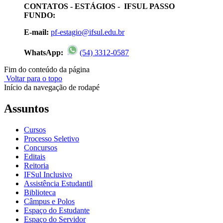
CONTATOS - ESTÁGIOS - IFSUL PASSO
FUNDO:
E-mail:
pf-estagio@ifsul.edu.br
WhatsApp:
(54) 3312-0587
Fim do conteúdo da página
Voltar para o topo
Início da navegação de rodapé
Assuntos
Cursos
Processo Seletivo
Concursos
Editais
Reitoria
IFSul Inclusivo
Assistência Estudantil
Biblioteca
Câmpus e Polos
Espaço do Estudante
Espaço do Servidor