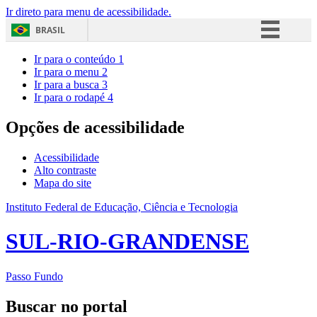
Ir direto para menu de acessibilidade.
BRASIL
Simplifique!
Ir para o conteúdo
1
Ir para o menu
2
Comunica BR
Ir para a busca
3
Ir para o rodapé
4
Participe
Acesso à informação
Opções de acessibilidade
Legislação
Acessibilidade
Canais
Alto contraste
Mapa do site
Instituto Federal de Educação, Ciência e Tecnologia
SUL-RIO-GRANDENSE
Passo Fundo
Buscar no portal