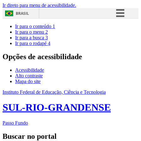
Ir direto para menu de acessibilidade.
BRASIL
Simplifique!
Ir para o conteúdo
1
Ir para o menu
2
Comunica BR
Ir para a busca
3
Ir para o rodapé
4
Participe
Acesso à informação
Opções de acessibilidade
Legislação
Acessibilidade
Canais
Alto contraste
Mapa do site
Instituto Federal de Educação, Ciência e Tecnologia
SUL-RIO-GRANDENSE
Passo Fundo
Buscar no portal