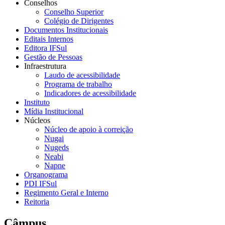
Conselhos
Conselho Superior
Colégio de Dirigentes
Documentos Institucionais
Editais Internos
Editora IFSul
Gestão de Pessoas
Infraestrutura
Laudo de acessibilidade
Programa de trabalho
Indicadores de acessibilidade
Instituto
Mídia Institucional
Núcleos
Núcleo de apoio à correição
Nugai
Nugeds
Neabi
Napne
Organograma
PDI IFSul
Regimento Geral e Interno
Reitoria
Câmpus