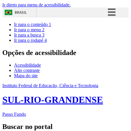
Ir direto para menu de acessibilidade.
BRASIL
Simplifique!
Ir para o conteúdo
1
Ir para o menu
2
Comunica BR
Ir para a busca
3
Ir para o rodapé
4
Participe
Acesso à informação
Opções de acessibilidade
Legislação
Acessibilidade
Canais
Alto contraste
Mapa do site
Instituto Federal de Educação, Ciência e Tecnologia
SUL-RIO-GRANDENSE
Passo Fundo
Buscar no portal