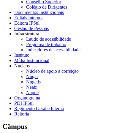
Conselho Superior
Colégio de Dirigentes
Documentos Institucionais
Editais Internos
Editora IFSul
Gestão de Pessoas
Infraestrutura
Laudo de acessibilidade
Programa de trabalho
Indicadores de acessibilidade
Instituto
Mídia Institucional
Núcleos
Núcleo de apoio à correição
Nugai
Nugeds
Neabi
Napne
Organograma
PDI IFSul
Regimento Geral e Interno
Reitoria
Câmpus