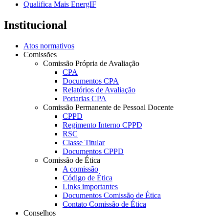
Qualifica Mais EnergIF
Institucional
Atos normativos
Comissões
Comissão Própria de Avaliação
CPA
Documentos CPA
Relatórios de Avaliação
Portarias CPA
Comissão Permanente de Pessoal Docente
CPPD
Regimento Interno CPPD
RSC
Classe Titular
Documentos CPPD
Comissão de Ética
A comissão
Código de Ética
Links importantes
Documentos Comissão de Ética
Contato Comissão de Ética
Conselhos