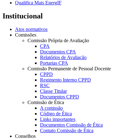
Qualifica Mais EnergIF
Institucional
Atos normativos
Comissões
Comissão Própria de Avaliação
CPA
Documentos CPA
Relatórios de Avaliação
Portarias CPA
Comissão Permanente de Pessoal Docente
CPPD
Regimento Interno CPPD
RSC
Classe Titular
Documentos CPPD
Comissão de Ética
A comissão
Código de Ética
Links importantes
Documentos Comissão de Ética
Contato Comissão de Ética
Conselhos