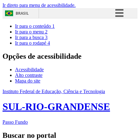
Ir direto para menu de acessibilidade.
BRASIL
Simplifique!
Ir para o conteúdo
1
Ir para o menu
2
Comunica BR
Ir para a busca
3
Ir para o rodapé
4
Participe
Acesso à informação
Opções de acessibilidade
Legislação
Acessibilidade
Canais
Alto contraste
Mapa do site
Instituto Federal de Educação, Ciência e Tecnologia
SUL-RIO-GRANDENSE
Passo Fundo
Buscar no portal