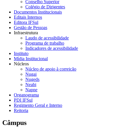
Conselho Superior
Colégio de Dirigentes
Documentos Institucionais
Editais Internos
Editora IFSul
Gestão de Pessoas
Infraestrutura
Laudo de acessibilidade
Programa de trabalho
Indicadores de acessibilidade
Instituto
Mídia Institucional
Núcleos
Núcleo de apoio à correição
Nugai
Nugeds
Neabi
Napne
Organograma
PDI IFSul
Regimento Geral e Interno
Reitoria
Câmpus