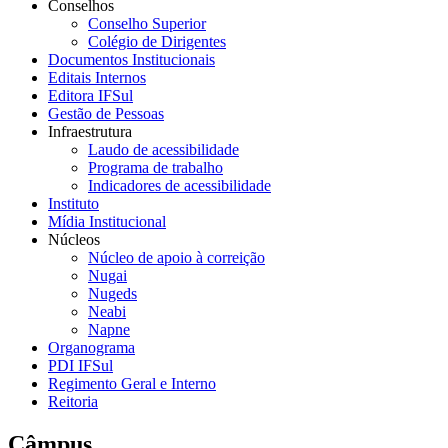
Conselhos
Conselho Superior
Colégio de Dirigentes
Documentos Institucionais
Editais Internos
Editora IFSul
Gestão de Pessoas
Infraestrutura
Laudo de acessibilidade
Programa de trabalho
Indicadores de acessibilidade
Instituto
Mídia Institucional
Núcleos
Núcleo de apoio à correição
Nugai
Nugeds
Neabi
Napne
Organograma
PDI IFSul
Regimento Geral e Interno
Reitoria
Câmpus