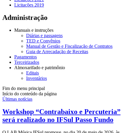
Licitações 2019
Administração
Manuais e instruções
Diárias e passagens
TED e Convênios
Manual de Gestão e Fiscalização de Contratos
Guia de Arrecadação de Receitas
Pagamentos
Terceirizados
Almoxarifado e patrimônio
Editais
Inventários
Fim do menu principal
Início do conteúdo da página
Últimas notícias
Workshop “Contrabaixo e Percuteria”
será realizado no IFSul Passo Fundo
O LAB Música IFSul promove, no dia 20 de maio de 2026, às