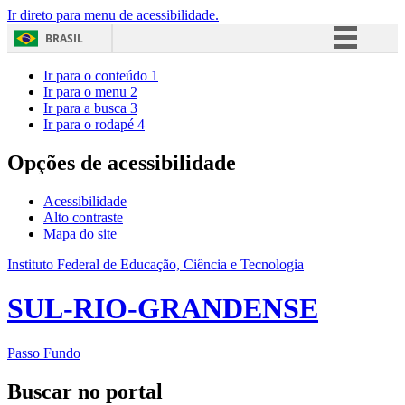
Ir direto para menu de acessibilidade.
BRASIL
Simplifique!
Ir para o conteúdo
1
Ir para o menu
2
Comunica BR
Ir para a busca
3
Ir para o rodapé
4
Participe
Acesso à informação
Opções de acessibilidade
Legislação
Acessibilidade
Canais
Alto contraste
Mapa do site
Instituto Federal de Educação, Ciência e Tecnologia
SUL-RIO-GRANDENSE
Passo Fundo
Buscar no portal