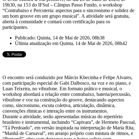
19h30, na 153 do IFSul – Câmpus Passo Fundo, o workshop
“Contrabaixo e Percuteria: aspectos para o sincronismo e solidez de
um bom groove em um grupo musical”. A atividade será gratuita,
aberta à comunidade e contará com certificação para os
participantes.
Publicado: Quinta, 14 de Mai de 2026, 08h38
Última atualização em Quinta, 14 de Mai de 2026, 08h42
O encontro será conduzido por Márcio Kbecinha e Felipe Alvares,
com participação especial de Gabi Dalbosco, na voz e no piano, e
Luan Teixeira, no vibrafone. Em formato prático e musical, o
workshop abordará a relação entre contrabaixo, bateria/percussão,
vibrafone e voz na construção do groove, destacando aspectos
como, sincronismo, escuta coletiva, articulação, dinâmica,
convenções rítmicas e interação entre os instrumentos.
Durante a atividade, serão apresentadas músicas do repertório
brasileiro e instrumental, incluindo “Capivara”, de Hermeto Pascoal,
“Tá Perdoado”, em versão inspirada na interpretação de Maria Rita,
“Manhã de Carnaval”, em arranjo próprio com mistura de ritmos, e
“Pentamê”, obra com destaque para o baixo solista com