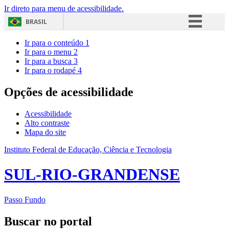
Ir direto para menu de acessibilidade.
BRASIL
Simplifique!
Ir para o conteúdo
1
Ir para o menu
2
Comunica BR
Ir para a busca
3
Ir para o rodapé
4
Participe
Acesso à informação
Opções de acessibilidade
Legislação
Acessibilidade
Canais
Alto contraste
Mapa do site
Instituto Federal de Educação, Ciência e Tecnologia
SUL-RIO-GRANDENSE
Passo Fundo
Buscar no portal