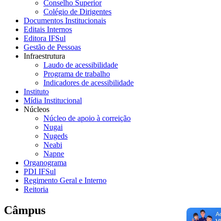
Conselho Superior
Colégio de Dirigentes
Documentos Institucionais
Editais Internos
Editora IFSul
Gestão de Pessoas
Infraestrutura
Laudo de acessibilidade
Programa de trabalho
Indicadores de acessibilidade
Instituto
Mídia Institucional
Núcleos
Núcleo de apoio à correição
Nugai
Nugeds
Neabi
Napne
Organograma
PDI IFSul
Regimento Geral e Interno
Reitoria
Câmpus