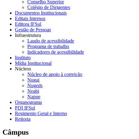
Conselho Superior
Colégio de Dirigentes
Documentos Institucionais
Editais Internos
Editora IFSul
Gestão de Pessoas
Infraestrutura
Laudo de acessibilidade
Programa de trabalho
Indicadores de acessibilidade
Instituto
Mídia Institucional
Núcleos
Núcleo de apoio à correição
Nugai
Nugeds
Neabi
Napne
Organograma
PDI IFSul
Regimento Geral e Interno
Reitoria
Câmpus