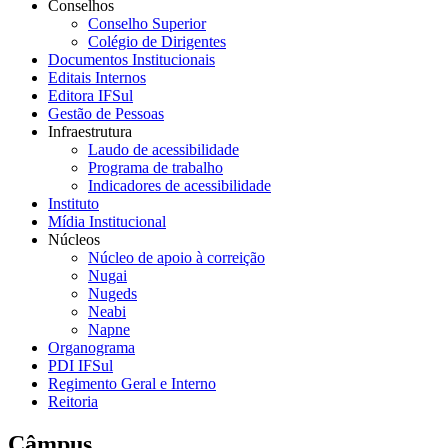
Conselhos
Conselho Superior
Colégio de Dirigentes
Documentos Institucionais
Editais Internos
Editora IFSul
Gestão de Pessoas
Infraestrutura
Laudo de acessibilidade
Programa de trabalho
Indicadores de acessibilidade
Instituto
Mídia Institucional
Núcleos
Núcleo de apoio à correição
Nugai
Nugeds
Neabi
Napne
Organograma
PDI IFSul
Regimento Geral e Interno
Reitoria
Câmpus