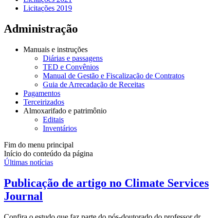
Licitações 2019
Administração
Manuais e instruções
Diárias e passagens
TED e Convênios
Manual de Gestão e Fiscalização de Contratos
Guia de Arrecadação de Receitas
Pagamentos
Terceirizados
Almoxarifado e patrimônio
Editais
Inventários
Fim do menu principal
Início do conteúdo da página
Últimas notícias
Publicação de artigo no Climate Services
Journal
Confira o estudo que faz parte do pós-doutorado do professor dr.