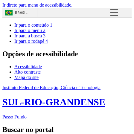
Ir direto para menu de acessibilidade.
BRASIL
Simplifique!
Ir para o conteúdo
1
Ir para o menu
2
Comunica BR
Ir para a busca
3
Ir para o rodapé
4
Participe
Acesso à informação
Opções de acessibilidade
Legislação
Acessibilidade
Canais
Alto contraste
Mapa do site
Instituto Federal de Educação, Ciência e Tecnologia
SUL-RIO-GRANDENSE
Passo Fundo
Buscar no portal