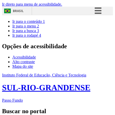
Ir direto para menu de acessibilidade.
BRASIL
Simplifique!
Ir para o conteúdo
1
Ir para o menu
2
Comunica BR
Ir para a busca
3
Ir para o rodapé
4
Participe
Acesso à informação
Opções de acessibilidade
Legislação
Acessibilidade
Canais
Alto contraste
Mapa do site
Instituto Federal de Educação, Ciência e Tecnologia
SUL-RIO-GRANDENSE
Passo Fundo
Buscar no portal