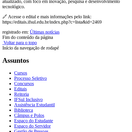
atualizado, com foco em inovação, pesquisa e desenvolvimento
tecnológico.
🔗 Acesse o edital e mais informações pelo link:
https://editais.ifsul.edu.br/index.php?c=lista&id=2469
registrado em:
Últimas notícias
Fim do conteúdo da página
Voltar para o topo
Início da navegação de rodapé
Assuntos
Cursos
Processo Seletivo
Concursos
Editais
Reitoria
IFSul Inclusivo
Assistência Estudantil
Biblioteca
Câmpus e Polos
Espaço do Estudante
Espaço do Servidor
Gestão de Pessoas