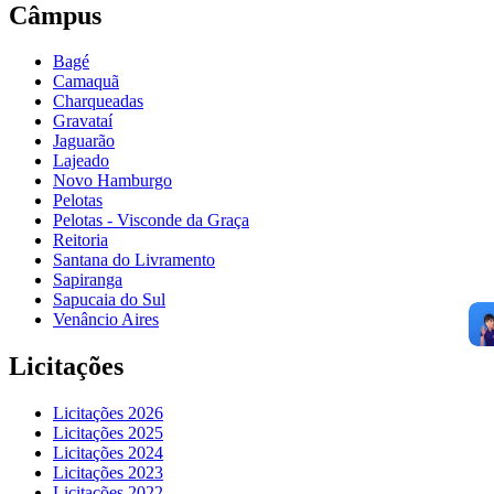
Câmpus
Bagé
Camaquã
Charqueadas
Gravataí
Jaguarão
Lajeado
Novo Hamburgo
Pelotas
Pelotas - Visconde da Graça
Reitoria
Santana do Livramento
Sapiranga
Sapucaia do Sul
Venâncio Aires
Licitações
Licitações 2026
Licitações 2025
Licitações 2024
Licitações 2023
Licitações 2022