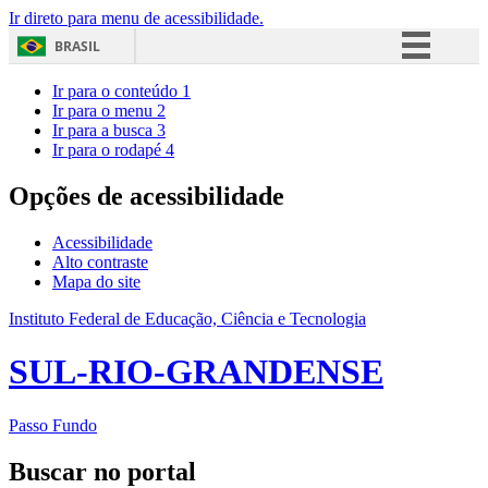
Ir direto para menu de acessibilidade.
BRASIL
Simplifique!
Ir para o conteúdo
1
Ir para o menu
2
Comunica BR
Ir para a busca
3
Ir para o rodapé
4
Participe
Acesso à informação
Opções de acessibilidade
Legislação
Acessibilidade
Canais
Alto contraste
Mapa do site
Instituto Federal de Educação, Ciência e Tecnologia
SUL-RIO-GRANDENSE
Passo Fundo
Buscar no portal