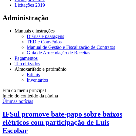
Licitações 2019
Administração
Manuais e instruções
Diárias e passagens
TED e Convênios
Manual de Gestão e Fiscalização de Contratos
Guia de Arrecadação de Receitas
Pagamentos
Terceirizados
Almoxarifado e patrimônio
Editais
Inventários
Fim do menu principal
Início do conteúdo da página
Últimas notícias
IFSul promove bate-papo sobre baixos
elétricos com participação de Luis
Escobar