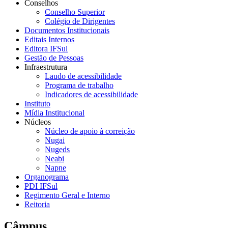
Conselhos
Conselho Superior
Colégio de Dirigentes
Documentos Institucionais
Editais Internos
Editora IFSul
Gestão de Pessoas
Infraestrutura
Laudo de acessibilidade
Programa de trabalho
Indicadores de acessibilidade
Instituto
Mídia Institucional
Núcleos
Núcleo de apoio à correição
Nugai
Nugeds
Neabi
Napne
Organograma
PDI IFSul
Regimento Geral e Interno
Reitoria
Câmpus