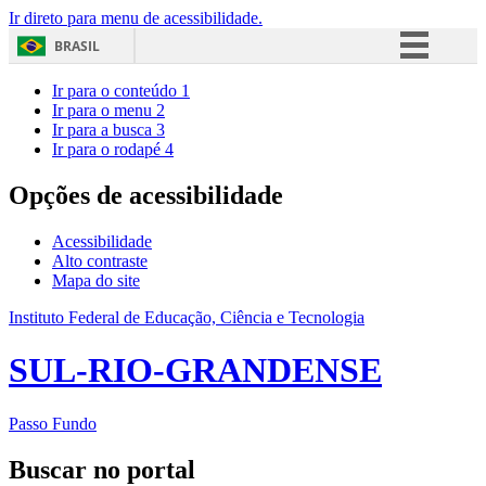
Ir direto para menu de acessibilidade.
BRASIL
Simplifique!
Ir para o conteúdo
1
Ir para o menu
2
Comunica BR
Ir para a busca
3
Ir para o rodapé
4
Participe
Acesso à informação
Opções de acessibilidade
Legislação
Acessibilidade
Canais
Alto contraste
Mapa do site
Instituto Federal de Educação, Ciência e Tecnologia
SUL-RIO-GRANDENSE
Passo Fundo
Buscar no portal