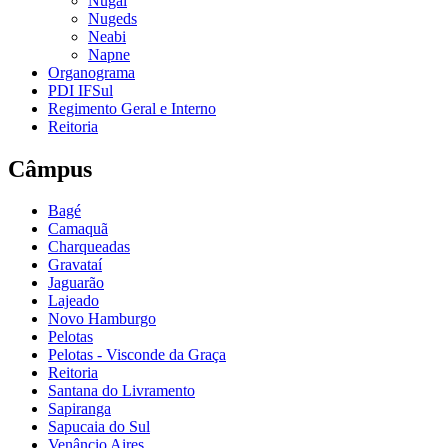
Nugai
Nugeds
Neabi
Napne
Organograma
PDI IFSul
Regimento Geral e Interno
Reitoria
Câmpus
Bagé
Camaquã
Charqueadas
Gravataí
Jaguarão
Lajeado
Novo Hamburgo
Pelotas
Pelotas - Visconde da Graça
Reitoria
Santana do Livramento
Sapiranga
Sapucaia do Sul
Venâncio Aires