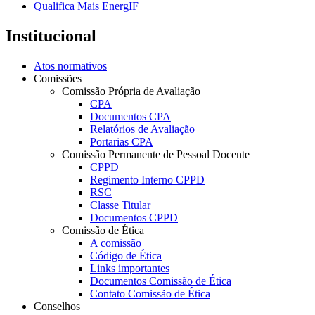
Qualifica Mais EnergIF
Institucional
Atos normativos
Comissões
Comissão Própria de Avaliação
CPA
Documentos CPA
Relatórios de Avaliação
Portarias CPA
Comissão Permanente de Pessoal Docente
CPPD
Regimento Interno CPPD
RSC
Classe Titular
Documentos CPPD
Comissão de Ética
A comissão
Código de Ética
Links importantes
Documentos Comissão de Ética
Contato Comissão de Ética
Conselhos