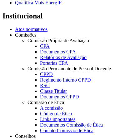
Qualifica Mais EnergIF
Institucional
Atos normativos
Comissões
Comissão Própria de Avaliação
CPA
Documentos CPA
Relatórios de Avaliação
Portarias CPA
Comissão Permanente de Pessoal Docente
CPPD
Regimento Interno CPPD
RSC
Classe Titular
Documentos CPPD
Comissão de Ética
A comissão
Código de Ética
Links importantes
Documentos Comissão de Ética
Contato Comissão de Ética
Conselhos