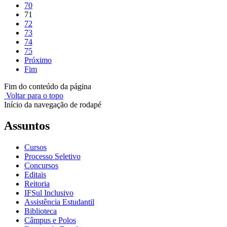
70
71
72
73
74
75
Próximo
Fim
Fim do conteúdo da página
Voltar para o topo
Início da navegação de rodapé
Assuntos
Cursos
Processo Seletivo
Concursos
Editais
Reitoria
IFSul Inclusivo
Assistência Estudantil
Biblioteca
Câmpus e Polos