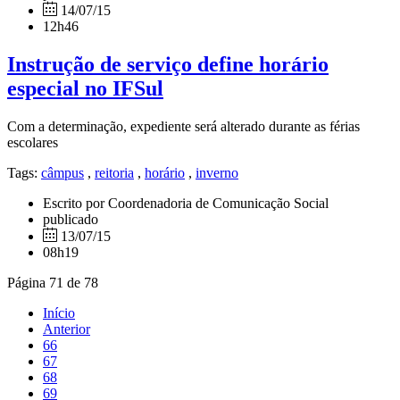
14/07/15
12h46
Instrução de serviço define horário
especial no IFSul
Com a determinação, expediente será alterado durante as férias
escolares
Tags:
câmpus
,
reitoria
,
horário
,
inverno
Escrito por Coordenadoria de Comunicação Social
publicado
13/07/15
08h19
Página 71 de 78
Início
Anterior
66
67
68
69