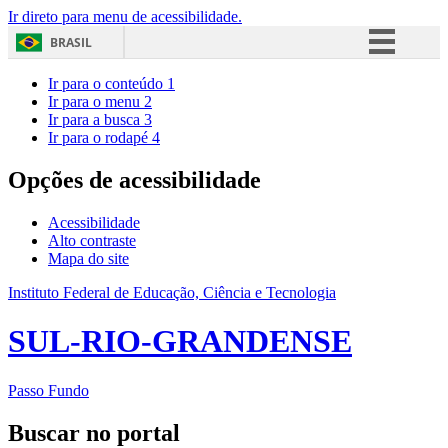
Ir direto para menu de acessibilidade.
BRASIL
Simplifique!
Ir para o conteúdo
1
Ir para o menu
2
Comunica BR
Ir para a busca
3
Ir para o rodapé
4
Participe
Acesso à informação
Opções de acessibilidade
Legislação
Acessibilidade
Canais
Alto contraste
Mapa do site
Instituto Federal de Educação, Ciência e Tecnologia
SUL-RIO-GRANDENSE
Passo Fundo
Buscar no portal