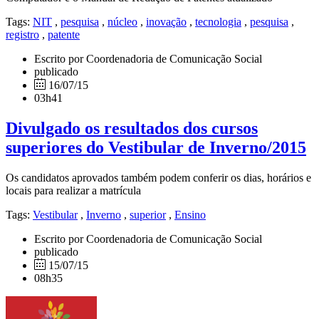
Tags:
NIT
,
pesquisa
,
núcleo
,
inovação
,
tecnologia
,
pesquisa
,
registro
,
patente
Escrito por Coordenadoria de Comunicação Social
publicado
16/07/15
03h41
Divulgado os resultados dos cursos
superiores do Vestibular de Inverno/2015
Os candidatos aprovados também podem conferir os dias, horários e
locais para realizar a matrícula
Tags:
Vestibular
,
Inverno
,
superior
,
Ensino
Escrito por Coordenadoria de Comunicação Social
publicado
15/07/15
08h35