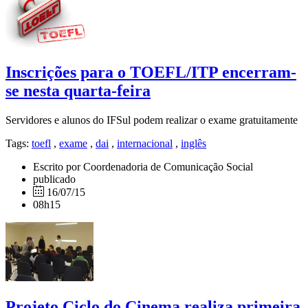
Inscrições para o TOEFL/ITP encerram-
se nesta quarta-feira
Servidores e alunos do IFSul podem realizar o exame gratuitamente
Tags:
toefl
,
exame
,
dai
,
internacional
,
inglês
Escrito por Coordenadoria de Comunicação Social
publicado
16/07/15
08h15
Projeto Ciclo do Cinema realiza primeira