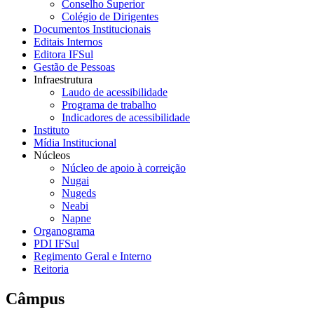
Conselho Superior
Colégio de Dirigentes
Documentos Institucionais
Editais Internos
Editora IFSul
Gestão de Pessoas
Infraestrutura
Laudo de acessibilidade
Programa de trabalho
Indicadores de acessibilidade
Instituto
Mídia Institucional
Núcleos
Núcleo de apoio à correição
Nugai
Nugeds
Neabi
Napne
Organograma
PDI IFSul
Regimento Geral e Interno
Reitoria
Câmpus